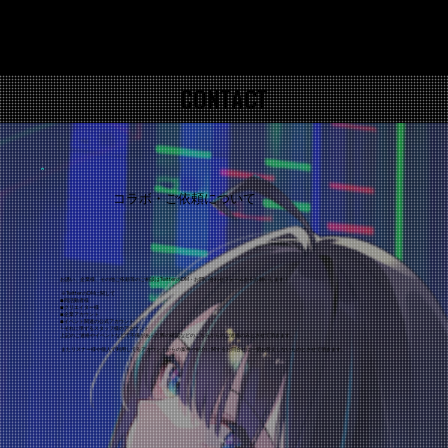
CONTACT
CONTACT
コラボ・ご依頼について
お誘い、企業様、その他ご依頼等のご相談はTwitterのDM・お問い合わせフォームからお願いします！
※TwitterのDMに関して
◾︎同活動者様
◾︎クリエイター様
◾︎企業アカウント
◾︎イベント関連の公式アカウント
└それに準ずるスタッフ様のアカウント
上記のご連絡やイベントなどで不備があった際の確認などのこちらからのご連絡のみとさせて頂きます。
またリスナー様や個人で利用してるアカウントからの案件や紹介に関するお問合せは一切お答えしないものとさせて頂きます。