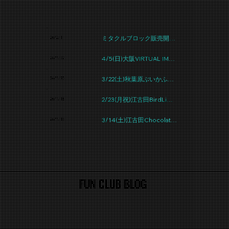
ミタクルブロック販売開始！
26/2/1
4/5(日)大阪VIRTUAL IMPACT
26/1/22
3/22(土)秋葉原ぶいかふぇVol.224 出演決定！
26/1/20
2/23(月祝)江古田BirdLimeTrap vol.010出演決定
26/1/18
3/14(土)江古田Chocolat blanc出演決定！
26/1/18
FUN CLUB BLOG
FUN CLUB BLOG